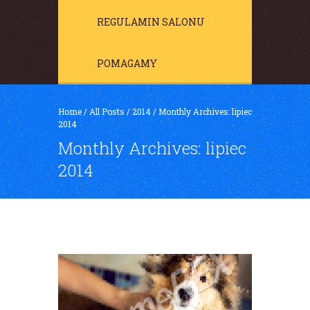
REGULAMIN SALONU
POMAGAMY
Home
/
All Posts
/
2014
/
Monthly Archives: lipiec
2014
Monthly Archives: lipiec
2014