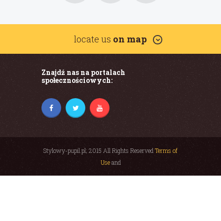
locate us
on map
Znajdź nas na portalach
społecznościowych:
Stylowy-pupil.pl; 2015 All Rights Reserved
Terms of
Use
and