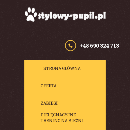
+48 690 324 713
STRONA GŁÓWNA
OFERTA
ZABIEGI
PIELĘGNACYJNE
TRENING NA BIEŻNI