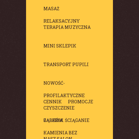
MASAŻ
RELAKSACYJNY
TERAPIA MUZYCZNA
MINI SKLEPIK
TRANSPORT PUPILI
NOWOŚĆ-
PROFILAKTYCZNE
CENNIK
PROMOCJE
CZYSZCZENIE
ZĄBKÓW. ŚCIĄGANIE
GALERIA
KAMIENIA BEZ
NASZ SALON