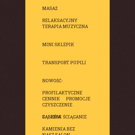
MASAŻ
RELAKSACYJNY
TERAPIA MUZYCZNA
MINI SKLEPIK
TRANSPORT PUPILI
NOWOŚĆ-
PROFILAKTYCZNE
CENNIK
PROMOCJE
CZYSZCZENIE
ZĄBKÓW. ŚCIĄGANIE
GALERIA
KAMIENIA BEZ
NASZ SALON