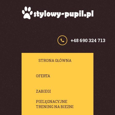
+48 690 324 713
STRONA GŁÓWNA
OFERTA
ZABIEGI
PIELĘGNACYJNE
TRENING NA BIEŻNI