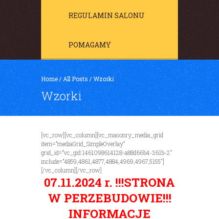
REGULAMIN SALONU
POMAGAMY
Home
/
All Posts
/
Wzorki
Wzorki
[vc_row][vc_column][vc_masonry_media_grid
item=”mediaGrid_SimpleOverlay”
grid_id=”vc_gid:1461098614128-a88d66b4-361b-2″
include=”4859,4861,4877,4884,4969,4967,5155″]
[/vc_column][/vc_row]
07.11.2024 r. !!!STRONA
W PERZEBUDOWIE!!!
INFORMACJE