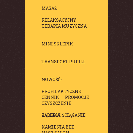
MASAŻ
RELAKSACYJNY
TERAPIA MUZYCZNA
MINI SKLEPIK
TRANSPORT PUPILI
NOWOŚĆ-
PROFILAKTYCZNE
CENNIK
PROMOCJE
CZYSZCZENIE
ZĄBKÓW. ŚCIĄGANIE
GALERIA
KAMIENIA BEZ
NASZ SALON