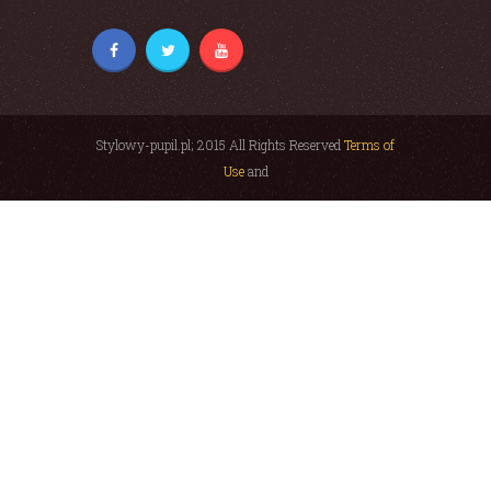
Stylowy-pupil.pl; 2015 All Rights Reserved
Terms of
Use
and