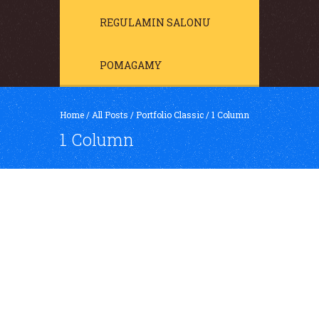
REGULAMIN SALONU
POMAGAMY
Home
/
All Posts
/
Portfolio Classic
/
1 Column
1 Column