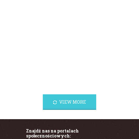
Officia deserunt mollit
Officia deserunt mollit Phasellus a viverra
risus, rutrum elementum sem. Ut enim ad
minim veniam, quis nostrud exercitation
ullamco laboris nisi ut aliquip ex ea
commodo consequat. Excepteur sint...
VIEW MORE
Znajdź nas na portalach
społecznościowych: