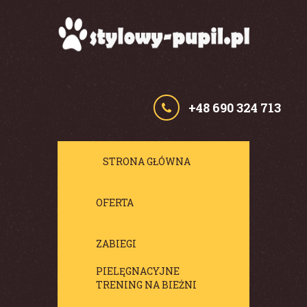
+48 690 324 713
STRONA GŁÓWNA
OFERTA
ZABIEGI
PIELĘGNACYJNE
TRENING NA BIEŻNI