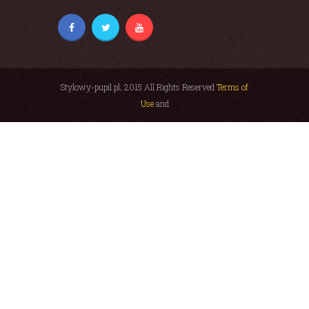
Stylowy-pupil.pl; 2015 All Rights Reserved
Terms of
Use
and