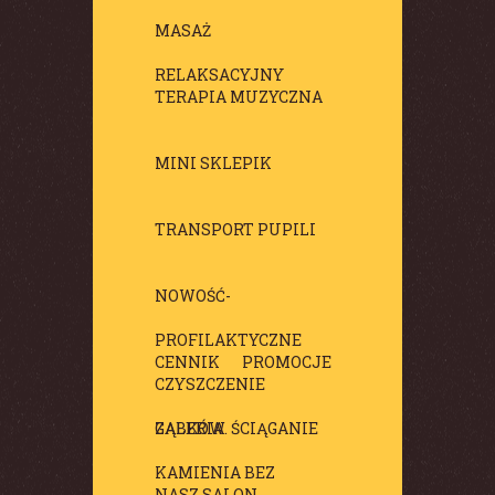
MASAŻ
RELAKSACYJNY
TERAPIA MUZYCZNA
MINI SKLEPIK
TRANSPORT PUPILI
NOWOŚĆ-
PROFILAKTYCZNE
CENNIK
PROMOCJE
CZYSZCZENIE
ZĄBKÓW. ŚCIĄGANIE
GALERIA
KAMIENIA BEZ
NASZ SALON