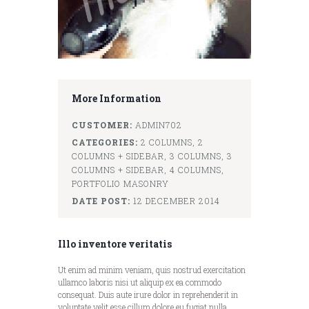
More Information
CUSTOMER:
ADMIN702
CATEGORIES:
2 COLUMNS,
2
COLUMNS + SIDEBAR,
3 COLUMNS,
3
COLUMNS + SIDEBAR,
4 COLUMNS,
PORTFOLIO MASONRY
DATE POST:
12 DECEMBER 2014
Illo inventore veritatis
Ut enim ad minim veniam, quis nostrud exercitation
ullamco laboris nisi ut aliquip ex ea commodo
consequat. Duis aute irure dolor in reprehenderit in
voluptate velit esse cillum dolore eu fugiat nulla