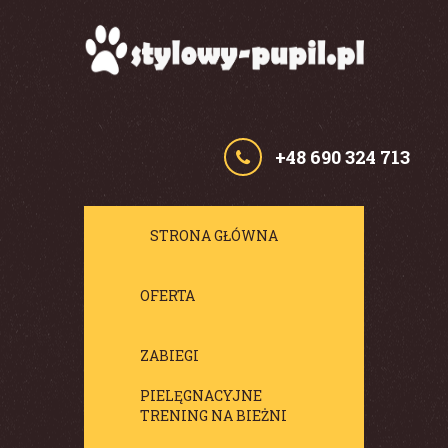
+48 690 324 713
STRONA GŁÓWNA
OFERTA
ZABIEGI
PIELĘGNACYJNE
TRENING NA BIEŻNI