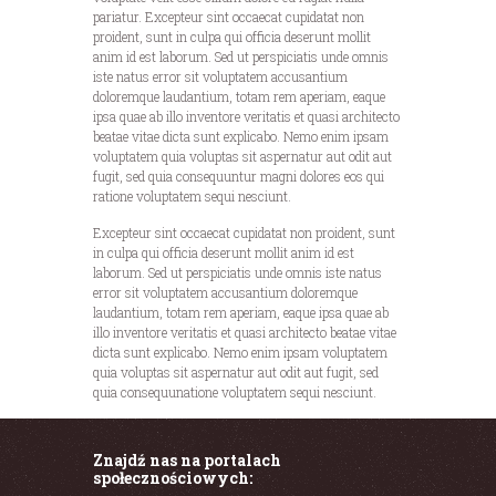
pariatur. Excepteur sint occaecat cupidatat non
proident, sunt in culpa qui officia deserunt mollit
anim id est laborum. Sed ut perspiciatis unde omnis
iste natus error sit voluptatem accusantium
doloremque laudantium, totam rem aperiam, eaque
ipsa quae ab illo inventore veritatis et quasi architecto
beatae vitae dicta sunt explicabo. Nemo enim ipsam
voluptatem quia voluptas sit aspernatur aut odit aut
fugit, sed quia consequuntur magni dolores eos qui
ratione voluptatem sequi nesciunt.
Excepteur sint occaecat cupidatat non proident, sunt
in culpa qui officia deserunt mollit anim id est
laborum. Sed ut perspiciatis unde omnis iste natus
error sit voluptatem accusantium doloremque
laudantium, totam rem aperiam, eaque ipsa quae ab
illo inventore veritatis et quasi architecto beatae vitae
dicta sunt explicabo. Nemo enim ipsam voluptatem
quia voluptas sit aspernatur aut odit aut fugit, sed
quia consequunatione voluptatem sequi nesciunt.
Znajdź nas na portalach
społecznościowych: