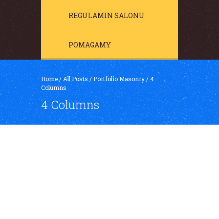
REGULAMIN SALONU
POMAGAMY
Home
/
All Posts
/
Portfolio Masonry
/
4
Columns
4 Columns