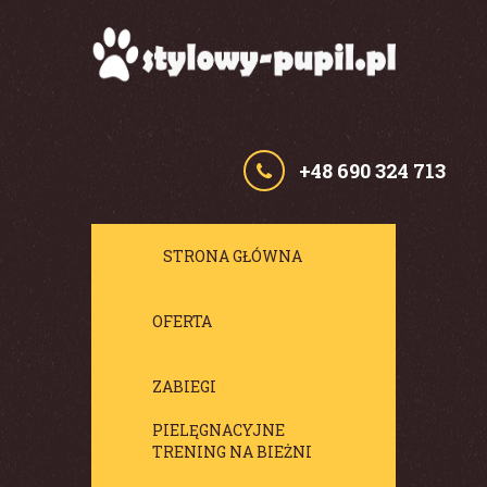
+48 690 324 713
STRONA GŁÓWNA
OFERTA
ZABIEGI
PIELĘGNACYJNE
TRENING NA BIEŻNI