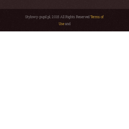
Stylowy-pupil.pl; 2015 All Rights Reserved
Terms of
Use
and